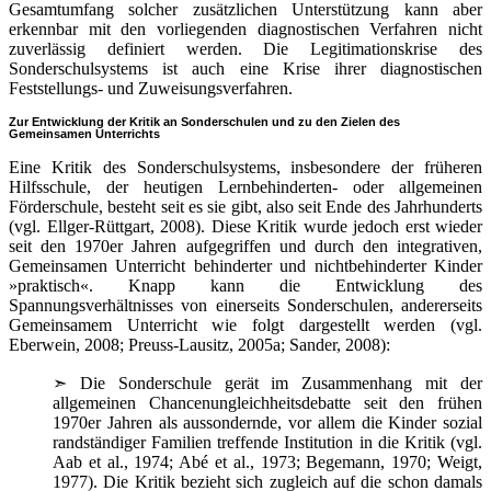
Gesamtumfang solcher zusätzlichen Unterstützung kann aber
erkennbar mit den vorliegenden diagnostischen Verfahren nicht
zuverlässig definiert werden. Die Legitimationskrise des
Sonderschulsystems ist auch eine Krise ihrer diagnostischen
Feststellungs- und Zuweisungsverfahren.
Zur Entwicklung der Kritik an Sonderschulen und zu den Zielen des
Gemeinsamen Unterrichts
Eine Kritik des Sonderschulsystems, insbesondere der früheren
Hilfsschule, der heutigen Lernbehinderten- oder allgemeinen
Förderschule, besteht seit es sie gibt, also seit Ende des Jahrhunderts
(vgl. Ellger-Rüttgart, 2008). Diese Kritik wurde jedoch erst wieder
seit den 1970er Jahren aufgegriffen und durch den integrativen,
Gemeinsamen Unterricht behinderter und nichtbehinderter Kinder
»praktisch«. Knapp kann die Entwicklung des
Spannungsverhältnisses von einerseits Sonderschulen, andererseits
Gemeinsamem Unterricht wie folgt dargestellt werden (vgl.
Eberwein, 2008; Preuss-Lausitz, 2005a; Sander, 2008):
➣
Die Sonderschule gerät im Zusammenhang mit der
allgemeinen Chancenungleichheitsdebatte seit den frühen
1970er Jahren als aussondernde, vor allem die Kinder sozial
randständiger Familien treffende Institution in die Kritik (vgl.
Aab et al., 1974; Abé et al., 1973; Begemann, 1970; Weigt,
1977). Die Kritik bezieht sich zugleich auf die schon damals