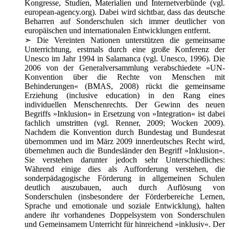
Kongresse, Studien, Materialien und Internetverbünde (vgl.
european-agency.org). Dabei wird sichtbar, dass das deutsche
Beharren auf Sonderschulen sich immer deutlicher von
europäischen und internationalen Entwicklungen entfernt.
➣
Die Vereinten Nationen unterstützen die gemeinsame
Unterrichtung, erstmals durch eine große Konferenz der
Unesco im Jahr 1994 in Salamanca (vgl. Unesco, 1996). Die
2006 von der Generalversammlung verabschiedete »UN-
Konvention über die Rechte von Menschen mit
Behinderungen« (BMAS, 2008) rückt die gemeinsame
Erziehung (inclusive education) in den Rang eines
individuellen Menschenrechts. Der Gewinn des neuen
Begriffs »Inklusion« in Ersetzung von »Integration« ist dabei
fachlich umstritten (vgl. Renner, 2009; Wocken 2009).
Nachdem die Konvention durch Bundestag und Bundesrat
übernommen und im März 2009 innerdeutsches Recht wird,
übernehmen auch die Bundesländer den Begriff »Inklusion«.
Sie verstehen darunter jedoch sehr Unterschiedliches:
Während einige dies als Aufforderung verstehen, die
sonderpädagogische Förderung in allgemeinen Schulen
deutlich auszubauen, auch durch Auflösung von
Sonderschulen (insbesondere der Förderbereiche Lernen,
Sprache und emotionale und soziale Entwicklung), halten
andere ihr vorhandenes Doppelsystem von Sonderschulen
und Gemeinsamem Unterricht für hinreichend »inklusiv«. Der