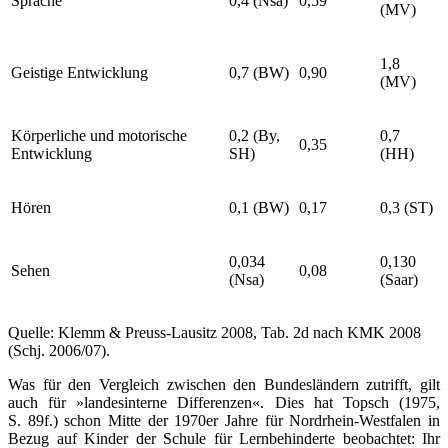
Sprache
0,4 (Nsa)
0,59
(MV)
1,8
Geistige Entwicklung
0,7 (BW)
0,90
(MV)
Körperliche und motorische
0,2 (By,
0,7
0,35
Entwicklung
SH)
(HH)
Hören
0,1 (BW)
0,17
0,3 (ST)
0,034
0,130
Sehen
0,08
(Nsa)
(Saar)
Quelle: Klemm & Preuss-Lausitz 2008, Tab. 2d nach KMK 2008
(Schj. 2006/07).
Was für den Vergleich zwischen den Bundesländern zutrifft, gilt
auch für »landesinterne Differenzen«. Dies hat Topsch (1975,
S. 89f.) schon Mitte der 1970er Jahre für Nordrhein-Westfalen in
Bezug auf Kinder der Schule für Lernbehinderte beobachtet: Ihr