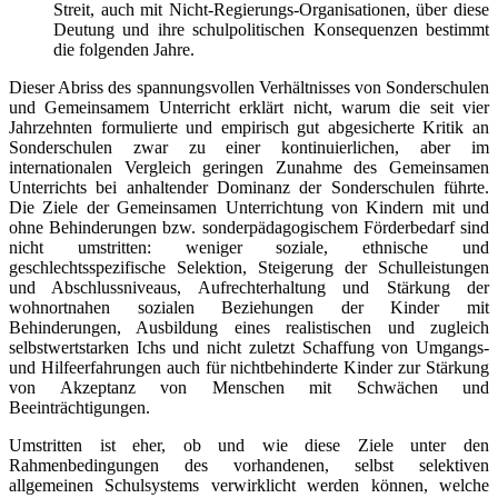
Streit, auch mit Nicht-Regierungs-Organisationen, über diese
Deutung und ihre schulpolitischen Konsequenzen bestimmt
die folgenden Jahre.
Dieser Abriss des spannungsvollen Verhältnisses von Sonderschulen
und Gemeinsamem Unterricht erklärt nicht, warum die seit vier
Jahrzehnten formulierte und empirisch gut abgesicherte Kritik an
Sonderschulen zwar zu einer kontinuierlichen, aber im
internationalen Vergleich geringen Zunahme des Gemeinsamen
Unterrichts bei anhaltender Dominanz der Sonderschulen führte.
Die Ziele der Gemeinsamen Unterrichtung von Kindern mit und
ohne Behinderungen bzw. sonderpädagogischem Förderbedarf sind
nicht umstritten: weniger soziale, ethnische und
geschlechtsspezifische Selektion, Steigerung der Schulleistungen
und Abschlussniveaus, Aufrechterhaltung und Stärkung der
wohnortnahen sozialen Beziehungen der Kinder mit
Behinderungen, Ausbildung eines realistischen und zugleich
selbstwertstarken Ichs und nicht zuletzt Schaffung von Umgangs-
und Hilfeerfahrungen auch für nichtbehinderte Kinder zur Stärkung
von Akzeptanz von Menschen mit Schwächen und
Beeinträchtigungen.
Umstritten ist eher, ob und wie diese Ziele unter den
Rahmenbedingungen des vorhandenen, selbst selektiven
allgemeinen Schulsystems verwirklicht werden können, welche