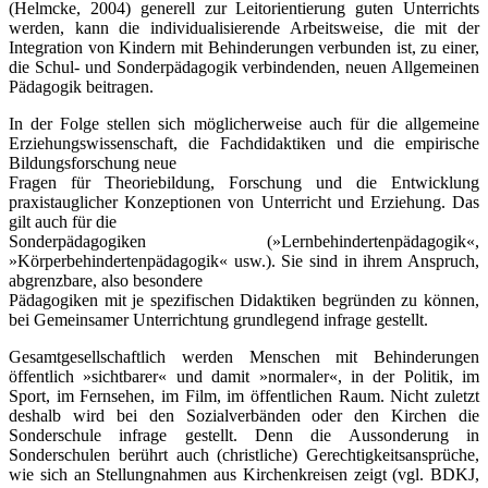
(Helmcke, 2004) generell zur Leitorientierung guten Unterrichts
werden, kann die individualisierende Arbeitsweise, die mit der
Integration von Kindern mit Behinderungen verbunden ist, zu einer,
die Schul- und Sonderpädagogik verbindenden, neuen Allgemeinen
Pädagogik beitragen.
In der Folge stellen sich möglicherweise auch für die allgemeine
Erziehungs­wissenschaft, die Fachdidaktiken und die empirische
Bildungsforschung neue
Fragen für Theoriebildung, Forschung und die Entwicklung
praxistaug­licher Konzeptionen von Unterricht und Erziehung. Das
gilt auch für die
Sonderpädagogiken (»Lernbehindertenpädagogik«,
»Körperbehinderten­pädagogik« usw.). Sie sind in ihrem Anspruch,
abgrenzbare, also besondere
Pädagogiken mit je spezifischen Didaktiken begründen zu können,
bei Gemein­samer Unterrichtung grundlegend infrage gestellt.
Gesamtgesellschaftlich werden Menschen mit Behinderungen
öffentlich »sichtbarer« und damit »normaler«, in der Politik, im
Sport, im Fernsehen, im Film, im öffentlichen Raum. Nicht zuletzt
deshalb wird bei den Sozialverbänden oder den Kirchen die
Sonderschule infrage gestellt. Denn die Aussonderung in
Sonderschulen berührt auch (christliche) Gerechtigkeitsansprüche,
wie sich an Stellungnahmen aus Kirchenkreisen zeigt (vgl. BDKJ,