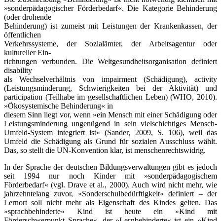
»sonderpädagogischer Förderbedarf«. Die Kategorie Behinderung
(oder drohende
Behinderung) ist zumeist mit Leistungen der Krankenkassen, der
öffentlichen
Verkehrssysteme, der Sozialämter, der Arbeitsagentur oder
kultureller Ein-
­richtungen verbunden. Die Weltgesundheitsorganisation definiert
disability
als Wechselverhältnis von impairment (Schädigung), activity
(Leistungs­minderung, Schwierigkeiten bei der Aktivität) und
participation (Teilhabe im gesellschaftlichen Leben) (WHO, 2010).
»Ökosystemische Behinderung« in
diesem Sinn liegt vor, wenn »ein Mensch mit einer Schädigung oder
Leistungs­minderung ungenügend in sein vielschichtiges Mensch-
Umfeld-System integriert ist« (Sander, 2009, S. 106), weil das
Umfeld die Schädigung als Grund für sozialen Ausschluss wählt.
Das, so stellt die UN-Konvention klar, ist menschenrechtswidrig.
In der Sprache der deutschen Bildungsverwaltungen gibt es jedoch
seit 1994 nur noch Kinder mit »sonderpädagogischem
Förderbedarf« (vgl. Drave et al., 2000). Auch wird nicht mehr, wie
jahrzehntelang zuvor, »Sonderschulbedürftigkeit« definiert – der
Lernort soll nicht mehr als Eigenschaft des Kindes gelten. Das
»sprachbehinderte« Kind ist heute ein »Kind mit
Förderschwerpunkt Sprache«, der »Lernbehinderte« ist ein »Kind