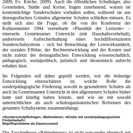
2009; Ev. Kirche, 2009). Auch die öffentlichen Schulträger, also
Gemeinden, Städte und Kreise, fragen zunehmend, warum sie
kostenträchtige Sonderschulen vorhalten sollen, während sie aus
demografischen Gründen allgemeine Schulen schließen müssen. Es
stellt sich also die Frage, ob die von der Konferenz der
Kultusminister 1994 vereinbarte »Pluralität der Lernorte« –
einerseits Gemeinsamer Unterricht (mit Haushaltsvorbehalt),
andererseits Aufrechterhaltung eines hochdifferenzierten
Sonderschulsystems – sich bei Betrachtung der Lernwirksamkeit,
der sozialen Effekte, der Rechtsentwicklung und der Kosten und
nicht zuletzt der demografischen Entwicklung wissenschaftlich,
pädagogisch, sozialpolitisch, juristisch und ökonomisch aufrecht
erhalten lässt.
Im Folgenden soll daher geprüft werden, wie die bisherige
Entwicklung einzuschätzen ist, welche Rolle die
sonderpädagogische Förderung sowohl in gesonderten Schulen als
auch im Gemeinsamen Unterricht in den allgemeinen Schulen bisher
hatte und künftig haben könnte, und wie sie mit sowohl
unterrichtlichen als auch schulorganisatorischen Reformen des
gesamten Schulsystems zusammenhängt.
»Sonderschulpflichtige«, »Behinderte«, »Kinder mit sonderpädagogischem
Förderbedarf«:
Begriffsprobleme als Dauerzustand
Die Zuschreibung »Behinderung« ist nicht notwendig identisch mit