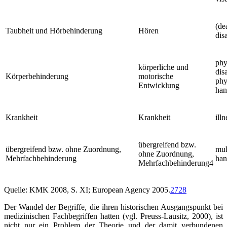
(de
Taubheit und Hörbehinderung
Hören
disa
phy
körperliche und
disa
Körperbehinderung
motorische
phy
Entwicklung
han
Krankheit
Krankheit
illn
übergreifend bzw.
übergreifend bzw. ohne Zuordnung,
mul
ohne Zuordnung,
Mehrfachbehinderung
han
Mehrfachbehinderung
4
Quelle: KMK 2008, S. XI; European Agency 2005.
27
28
Der Wandel der Begriffe, die ihren historischen Ausgangspunkt bei
medizinischen Fachbegriffen hatten (vgl. Preuss-Lausitz, 2000), ist
nicht nur ein Problem der Theorie und der damit verbundenen