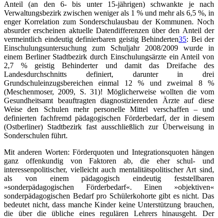
Anteil (an den 6- bis unter 15-jährigen) schwankte je nach
Verwaltungsbezirk zwischen weniger als 1 % und mehr als 6,5 %, in
enger Korrelation zum Sonderschulausbau der Kommunen. Noch
absurder erscheinen aktuelle Datendifferenzen über den Anteil der
vermeintlich eindeutig definierbaren geistig Behinderten
35
: Bei der
Einschulungsuntersuchung zum Schuljahr 2008/2009 wurde in
einem Berliner Stadtbezirk durch Einschulungsärzte ein Anteil von
2,7 % geistig Behinderter und damit das Dreifache des
Landesdurchschnitts definiert, darunter in drei
Grundschuleinzugsbereichen einmal 12 % und zweimal 8 %
(Meschenmoser, 2009, S. 31)! Möglicherweise wollten die vom
Gesundheitsamt beauftragten diagnostizierenden Ärzte auf diese
Weise den Schulen mehr personelle Mittel verschaffen – und
definierten fachfremd pädagogischen Förderbedarf, der in diesem
(Ostberliner) Stadtbezirk fast ausschließlich zur Überweisung in
Sonderschulen führt.
Mit anderen Worten: Förderquoten und Integrationsquoten hängen
ganz offenkundig von Faktoren ab, die eher schul- und
interessenpolitischer, vielleicht auch mentalitätspolitischer Art sind,
als von einem pädagogisch eindeutig feststellbaren
»sonderpädagogischen Förderbedarf«. Einen »objektiven«
sonderpädagogischen Bedarf pro Schülerkohorte gibt es nicht. Das
bedeutet nicht, dass manche Kinder keine Unterstützung brauchen,
die über die übliche eines regulären Lehrers hinausgeht. Der