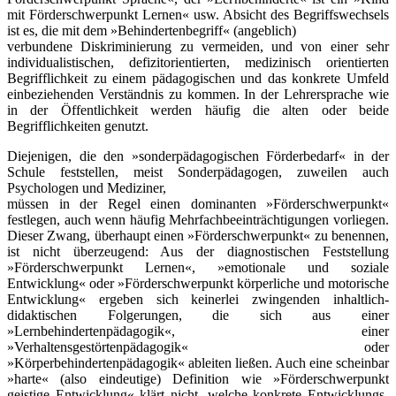
mit Förderschwerpunkt Lernen« usw. Absicht des Begriffswechsels
ist es, die mit dem »Behindertenbegriff« (angeblich)
verbundene Diskriminierung zu vermeiden, und von einer sehr
individualistischen, defizitorientierten, medizinisch orientierten
Begrifflichkeit zu einem pädagogischen und das konkrete Umfeld
einbeziehenden Verständnis zu kommen. In der Lehrersprache wie
in der Öffentlichkeit werden häufig die alten oder beide
Begrifflichkeiten genutzt.
Diejenigen, die den »sonderpädagogischen Förderbedarf« in der
Schule feststellen, meist Sonderpädagogen, zuweilen auch
Psychologen und Mediziner,
müssen in der Regel einen dominanten »Förderschwerpunkt«
festlegen, auch wenn häufig Mehrfachbeeinträchtigungen vorliegen.
Dieser Zwang, überhaupt einen »Förderschwerpunkt« zu benennen,
ist nicht überzeugend: Aus der diagnostischen Feststellung
»Förderschwerpunkt Lernen«, »emotionale und soziale
Entwicklung« oder »Förderschwerpunkt körperliche und motorische
Entwicklung« ergeben sich keinerlei zwingenden inhaltlich-
didaktischen Folgerungen, die sich aus einer
»Lernbehindertenpädagogik«, einer
»Verhaltensgestörtenpädagogik« oder
»Körperbehindertenpädagogik« ableiten ließen. Auch eine scheinbar
»harte« (also eindeutige) Definition wie »Förderschwerpunkt
geistige Entwicklung« klärt nicht, welche konkrete Entwicklungs-