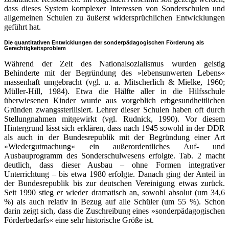
dass dieses System komplexer Interessen von Sonderschulen und
allgemeinen Schulen zu äußerst widersprüchlichen Entwicklungen
geführt hat.
Die quantitativen Entwicklungen der sonderpädagogischen Förderung als
Gerechtigkeitsproblem
Während der Zeit des Nationalsozialismus wurden geistig
Behinderte mit der Begründung des »lebensunwerten Lebens«
massenhaft umgebracht (vgl. u. a. Mitscherlich & Mielke, 1960;
Müller-Hill, 1984). Etwa die Hälfte aller in die Hilfsschule
überwiesenen Kinder wurde aus vorgeblich erbgesundheitlichen
Gründen zwangssterilisiert. Lehrer dieser Schulen haben oft durch
Stellungnahmen mitgewirkt (vgl. Rudnick, 1990). Vor diesem
Hintergrund lässt sich erklären, dass nach 1945 sowohl in der DDR
als auch in der Bundesrepublik mit der Begründung einer Art
»Wiedergutmachung« ein außerordentliches Auf- und
Ausbauprogramm des Sonderschulwesens erfolgte. Tab. 2 macht
deutlich, dass dieser Ausbau – ohne Formen integrativer
Unterrichtung – bis etwa 1980 erfolgte. Danach ging der Anteil in
der Bundesrepublik bis zur deutschen Vereinigung etwas zurück.
Seit 1990 stieg er wieder dramatisch an, sowohl absolut (um 34,6
%) als auch relativ in Bezug auf alle Schüler (um 55 %). Schon
darin zeigt sich, dass die Zuschreibung eines »sonderpädagogischen
Förderbedarfs« eine sehr historische Größe ist.