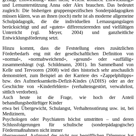
und Lernunterstützung Anna oder Alex brauchen. Das bedeutet
zugleich: Die bisherigen gruppenspezifischen Sonderpädagogiken
müssen klären, was an ihnen (noch) mehr ist als moderne allgemeine
Schulpädagogik, die die individuellen Lernausgangslagen
berücksichtigt und auf »guten« differenzierenden und vielfältigen
Unterricht (vgl. Meyer, 2004) und ganzheitliche
Entwicklungsförderung setzt.
Hinzu kommt, dass die Feststellung eines zusätzlichen
Förderbedarfs eng mit der gesellschaftlichen Definition von
»normal«, »normabweichend«, »gesund« oder »auffällig«
zusammenhängt (vgl. Schildmann, 2001). Im Sammelband von
Kelle und Tervooren (2008) wird dies historisch sehr anschaulich
demonstriert, zum Beispiel an der Karriere des »Zappelphilipps«
bzw. des Aufmerksamkeits-Defizit-Kindes (ADHS) oder an der
Geschichte von »Kinderfehlern« (verhaltensgestört, verwahrlost,
sittlich verdorben).
Auch heute ist die Frage, wie hoch der Anteil
behandlungsbedürftiger Kinder
etwa bei Übergewicht, Schulangst, Verhaltensstörung usw. ist, bei
Medizinern,
Psychologen oder Psychiatern höchst umstritten – und deren
Schlussfol­gerungen für schulische (sonderpädagogische)
Fördermaßnahmen nicht immer
überzeugend. Aufgrund des nicht nur begrifflichen Dilemmas hat