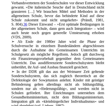
Verbandsvertretern der Sonderschulen vor dieser Entwicklung
gewarnt. »Die italienische Seuche darf in Deutschland nicht
grassieren […] Wir brauchen Mittel und Methoden in der
allgemeinen Schule, bevor das behinderte Kind auf diese
Schule zukommt und nicht umgekehrt« (Prändl, 1981,
S. 804).
36
Dieser Einwand – »Erst optimale Bedingungen in
der allgemeinen Schule, dann gern auch Integration« – wird
auch heute noch gegen generelle Umsteuerung erhoben
(VDS, 2009).
➣
Ab Ende der 1980er Jahre wird die Phase der
Schulversuche in einzelnen Bundesländern abgeschlossen
durch die Aufnahme des Gemeinsamen Unterrichts im
Schulgesetz als mögliche Regelform. Jedoch gilt durchweg
ein Finanzierungsvorbehalt gegenüber dem Gemeinsamen
Unterricht. Das ausdifferenzierte Sonderschulsystem bleibt
unberührt, ihr Auf- und Ausbau finanziell gesichert.
➣
In der DDR gilt das aus der Weimarer Zeit geltende
Sonderschulsystem, das sich zugleich theoretisch an die
Defektologie der Sowjetunion anlehnt. Kinder mit geistiger
Behinderung gelten allerdings nicht als bildungsfähig,
sondern nur als »förderungsfähig«, und werden nicht in
Schulen gefördert. Ihre Einrichtungen unterstehen dem
Gesundheitsministerium, nicht dem Bildungsministerium.
Integration gilt als »kleinbürgerlicher Individualismus« und
wird abgelehnt (vgl. Liebers, 1997).