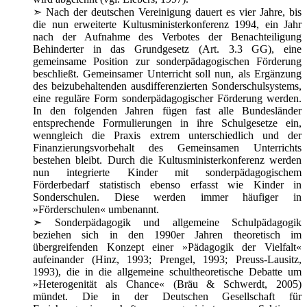
➣
Nach der deutschen Vereinigung dauert es vier Jahre, bis
die nun erweiterte Kultusministerkonferenz 1994, ein Jahr
nach der Aufnahme des Verbotes der Benachteiligung
Behinderter in das Grundgesetz (Art. 3.3 GG), eine
gemeinsame Position zur sonderpädagogischen Förderung
beschließt. Gemeinsamer Unterricht soll nun, als Ergänzung
des beizubehaltenden ausdifferenzierten Sonderschulsystems,
eine reguläre Form sonderpädagogischer Förderung werden.
In den folgenden Jahren fügen fast alle Bundesländer
entsprechende Formulierungen in ihre Schulgesetze ein,
wenngleich die Praxis extrem unterschiedlich und der
Finanzierungsvorbehalt des Gemeinsamen Unterrichts
bestehen bleibt. Durch die Kultusministerkonferenz werden
nun integrierte Kinder mit sonderpädagogischem
Förderbedarf statistisch ebenso erfasst wie Kinder in
Sonderschulen. Diese werden immer häufiger in
»Förderschulen« umbenannt.
➣
Sonderpädagogik und allgemeine Schulpädagogik
beziehen sich in den 1990er Jahren theoretisch im
übergreifenden Konzept einer »Pädagogik der Vielfalt«
aufeinander (Hinz, 1993; Prengel, 1993; Preuss-Lausitz,
1993), die in die allgemeine schultheoretische Debatte um
»Heterogenität als Chance« (Bräu & Schwerdt, 2005)
mündet. Die in der Deutschen Gesellschaft für