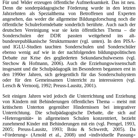
Für und Wider erzeugen öffentliche Aufmerksamkeit. Das ist neu.
Denn die sonderpädagogische Förderung wurde in den letzten
Jahrzehnten als Spezialthema von Betroffenen und Experten
angesehen, das weder die allgemeine Bildungsforschung noch die
öffentliche Schulreformdebatte sonderlich berührte. Auch nach der
deutschen Vereinigung war sie kein öffentliches Thema – die
Sonderschulen der DDR passten weitgehend ins alt-
bundesrepublikanische Strukturmuster (vgl. unten). In den PISA-
und IGLU-Studien tauchten Sonderschulen und Sonderschüler
ebenso wenig auf wie in der nachfolgenden bildungspolitischen
Debatte zur Krise des gegliederten Sekundarschulwesens (vgl.
Stechow & Hofmann, 2006). Auch die Erziehungswissenschaft
insgesamt und die Schulpädagogik im Besonderen begannen erst in
den 1990er Jahren, sich gelegentlich für das Sonderschulsystem
oder für den Gemeinsamen Unterricht zu interessieren (vgl.
Lersch & Vernooij, 1992; Preuss-Lausitz, 2001).
Seit einigen Jahren wird jedoch die Unterrichtung und Erziehung
von Kindern mit Behinderungen öffentliches Thema – meist mit
kritischem Unterton gegenüber Hindernissen bei integrativer
Unterrichtung. Die schulpädagogische Debatte, die sich auf
»Heterogenität« in allgemeinen Schulen konzentriert, bezieht
zunehmend Kinder mit Behinderungen mit ein (vgl. Prengel, 1993,
2005; Preuss-Lausitz, 1993; Bräu & Schwerdt, 2005). Da
»Förderung« (Arnold et al., 2008) und »individuelle Passung«