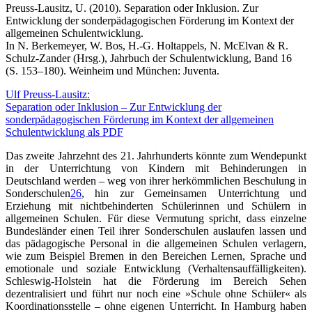
Preuss-Lausitz, U. (2010). Separation oder Inklusion. Zur
Entwicklung der sonderpädagogischen Förderung im Kontext der
allgemeinen Schulentwicklung.
In N. Berkemeyer, W. Bos, H.-G. Holtappels, N. McElvan & R.
Schulz-Zander (Hrsg.), Jahrbuch der Schulentwicklung, Band 16
(S. 153–180). Weinheim und München: Juventa.
Ulf Preuss-Lausitz:
Separation oder Inklusion – Zur Entwicklung der
sonderpädagogischen Förderung im Kontext der allgemeinen
Schulentwicklung als PDF
Das zweite Jahrzehnt des 21. Jahrhunderts könnte zum Wendepunkt
in der Unterrichtung von Kindern mit Behinderungen in
Deutschland werden – weg von ihrer herkömmlichen Beschulung in
Sonderschulen
26
, hin zur Gemeinsamen Unterrichtung und
Erziehung mit nichtbehinderten Schülerinnen und Schülern in
allgemeinen Schulen. Für diese Vermutung spricht, dass einzelne
Bundesländer einen Teil ihrer Sonderschulen auslaufen lassen und
das pädagogische Personal in die allgemeinen Schulen verlagern,
wie zum Beispiel Bremen in den Bereichen Lernen, Sprache und
emotionale und soziale Entwicklung (Verhaltensauffälligkeiten).
Schleswig-Holstein hat die Förderung im Bereich Sehen
dezentralisiert und führt nur noch eine »Schule ohne Schüler« als
Koordinationsstelle – ohne eigenen Unterricht. In Hamburg haben