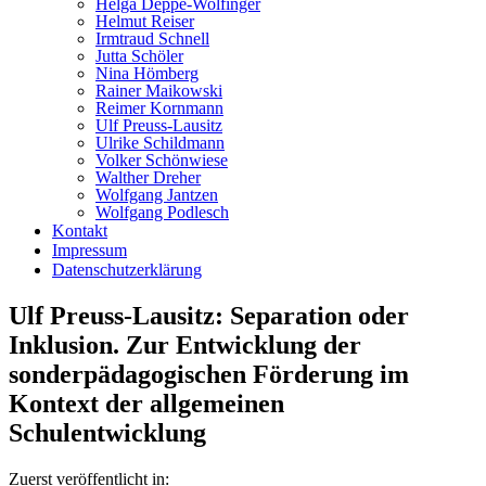
Helga Deppe-Wolfinger
Helmut Reiser
Irmtraud Schnell
Jutta Schöler
Nina Hömberg
Rainer Maikowski
Reimer Kornmann
Ulf Preuss-Lausitz
Ulrike Schildmann
Volker Schönwiese
Walther Dreher
Wolfgang Jantzen
Wolfgang Podlesch
Kontakt
Impressum
Datenschutzerklärung
Ulf Preuss-Lausitz: Separation oder
Inklusion. Zur Entwicklung der
sonderpädagogischen Förderung im
Kontext der allgemeinen
Schulentwicklung
Zuerst veröffentlicht in: