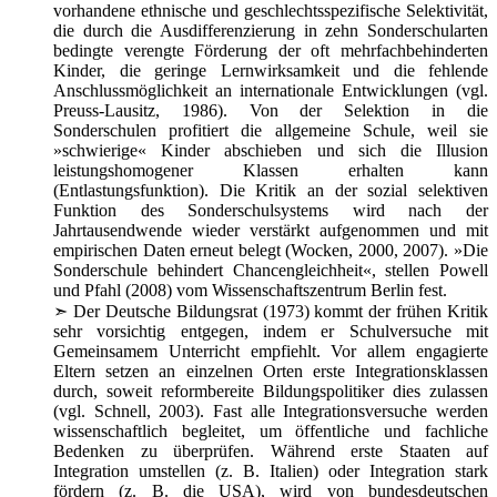
vorhandene ethnische und geschlechtsspezifische Selektivität,
die durch die Ausdifferenzierung in zehn Sonderschularten
bedingte verengte Förderung der oft mehrfachbehinderten
Kinder, die geringe Lernwirksamkeit und die fehlende
Anschlussmöglichkeit an internationale Entwicklungen (vgl.
Preuss-Lausitz, 1986). Von der Selektion in die
Sonderschulen profitiert die allgemeine Schule, weil sie
»schwierige« Kinder abschieben und sich die Illusion
leistungshomogener Klassen erhalten kann
(Entlastungsfunktion). Die Kritik an der sozial selektiven
Funktion des Sonderschulsystems wird nach der
Jahrtausendwende wieder verstärkt aufgenommen und mit
empirischen Daten erneut belegt (Wocken, 2000, 2007). »Die
Sonderschule behindert Chancengleichheit«, stellen Powell
und Pfahl (2008) vom Wissenschaftszentrum Berlin fest.
➣
Der Deutsche Bildungsrat (1973) kommt der frühen Kritik
sehr vorsichtig entgegen, indem er Schulversuche mit
Gemeinsamem Unterricht empfiehlt. Vor allem engagierte
Eltern setzen an einzelnen Orten erste Integrationsklassen
durch, soweit reformbereite Bildungspolitiker dies zulassen
(vgl. Schnell, 2003). Fast alle Integrationsversuche werden
wissenschaftlich begleitet, um öffentliche und fachliche
Bedenken zu überprüfen. Während erste Staaten auf
Integration umstellen (z. B. Italien) oder Integration stark
fördern (z. B. die USA), wird von bundesdeutschen