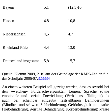
Bayern
5,1
(12,5)
10
Hessen
4,8
10,8
Niedersachsen
4,5
4,7
Rheinland-Pfalz
4,4
13,0
Deutschland insgesamt
5,8
15,7
Quelle: Klemm 2009, 21ff. auf der Grundlage der KMK-Zahlen für
das Schuljahr 2006/07.
32
33
34
An einem weiteren Beispiel soll gezeigt werden, dass es sowohl bei
den »weichen« Förderschwerpunkten Lernen, Sprache sowie
emotionale und soziale Entwicklung (Verhaltensauffälligkeit) als
auch bei scheinbar eindeutig feststellbaren Behinderungen
(Blindheit und schwere Sehbehinderung, Gehörlosigkeit und starke
Hörbehinderung, geistige Behinderung, Körperbehinderung) krasse