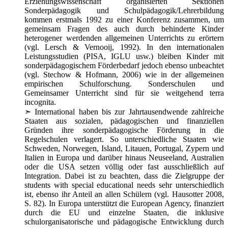
Erziehungswissenschaft organisierten Sektionen
Sonderpädagogik und Schulpädagogik/Lehrerbildung
kommen erstmals 1992 zu einer Konferenz zusammen, um
gemeinsam Fragen des auch durch behinderte Kinder
heterogener werdenden allgemeinen Unterrichts zu erörtern
(vgl. Lersch & Vernooij, 1992). In den internationalen
Leistungsstudien (PISA, IGLU usw.) bleiben Kinder mit
sonderpädagogischem Förderbedarf jedoch ebenso unbeachtet
(vgl. Stechow & Hofmann, 2006) wie in der allgemeinen
empirischen Schulforschung. Sonderschulen und
Gemeinsamer Unterricht sind für sie weitgehend terra
incognita.
➣
International haben bis zur Jahrtausendwende zahlreiche
Staaten aus sozialen, pädagogischen und finanziellen
Gründen ihre sonderpädagogische Förderung in die
Regelschulen verlagert. So unterschiedliche Staaten wie
Schweden, Norwegen, Island, Litauen, Portugal, Zypern und
Italien in Europa und darüber hinaus Neuseeland, Australien
oder die USA setzen völlig oder fast ausschließlich auf
Integration. Dabei ist zu beachten, dass die Zielgruppe der
students with special educational needs sehr unterschiedlich
ist, ebenso ihr Anteil an allen Schülern (vgl. Hausotter 2008,
S. 82). In Europa unterstützt die European Agency, finanziert
durch die EU und einzelne Staaten, die inklusive
schulorganisatorische und pädagogische Entwicklung durch