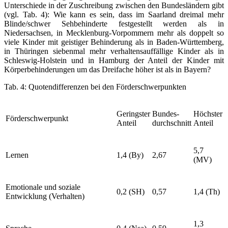
Unterschiede in der Zuschreibung zwischen den Bundesländern gibt
(vgl. Tab. 4): Wie kann es sein, dass im Saarland dreimal mehr
Blinde/schwer Sehbehinderte festgestellt werden als in
Niedersachsen, in Mecklenburg-Vorpommern mehr als doppelt so
viele Kinder mit geistiger Behinderung als in Baden-Württemberg,
in Thüringen siebenmal mehr verhaltensauffällige Kinder als in
Schleswig-Holstein und in Hamburg der Anteil der Kinder mit
Körperbehinderungen um das Dreifache höher ist als in Bayern?
Tab. 4: Quotendifferenzen bei den Förderschwerpunkten
Geringster
Bundes-
Höchster
Förderschwerpunkt
Anteil
durchschnitt
Anteil
5,7
Lernen
1,4 (By)
2,67
(MV)
Emotionale und soziale
0,2 (SH)
0,57
1,4 (Th)
Entwicklung (Verhalten)
1,3