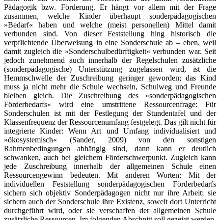
Pädagogik bzw. Förderung. Er hängt vor allem mit der Frage
zusammen, welche Kinder überhaupt sonderpädagogischen
»Bedarf« haben und welche (meist personellen) Mittel damit
verbunden sind. Von dieser Feststellung hing historisch die
verpflichtende Überweisung in eine Sonderschule ab – eben, weil
damit zugleich die »Sonderschulbedürftigkeit« verbunden war. Seit
jedoch zunehmend auch innerhalb der Regelschulen zusätzliche
(sonderpädagogische) Unterstützung zugelassen wird, ist die
Hemmschwelle der Zuschreibung geringer geworden; das Kind
muss ja nicht mehr die Schule wechseln, Schulweg und Freunde
bleiben gleich. Die Zuschreibung des »sonderpädagogischen
Förderbedarfs« wird eine umstrittene Ressourcenfrage: Für
Sonderschulen ist mit der Festlegung der Stundentafel und der
Klassenfrequenz der Ressourcenumfang festgelegt. Das gilt nicht für
integrierte Kinder: Wenn Art und Umfang individualisiert und
»ökosystemisch« (Sander, 2009) von den sonstigen
Rahmenbedingungen abhängig sind, dann kann er deutlich
schwanken, auch bei gleichem Förderschwerpunkt. Zugleich kann
jede Zuschreibung innerhalb der allgemeinen Schule einen
Ressourcengewinn bedeuten. Mit anderen Worten: Mit der
individuellen Feststellung sonderpädagogischen Förderbedarfs
sichern sich objektiv Sonderpädagogen nicht nur ihre Arbeit; sie
sichern auch der Sonderschule ihre Existenz, soweit dort Unterricht
durchgeführt wird, oder sie verschaffen der allgemeinen Schule
zusätzliche Ressourcen. Im folgenden Abschnitt soll gezeigt werden,