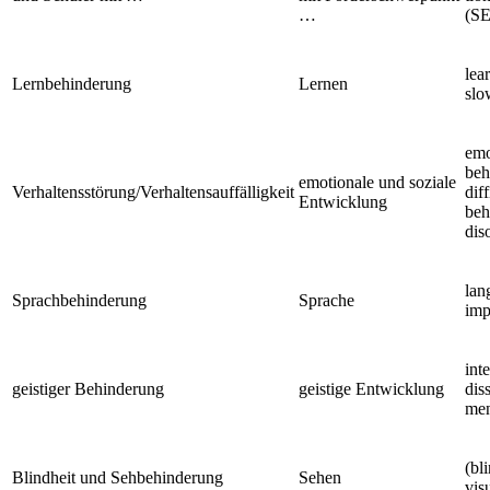
…
(S
lear
Lernbehinderung
Lernen
slo
emo
beh
emotionale und soziale
Verhaltensstörung/Verhaltensauffälligkeit
diff
Entwicklung
beh
dis
lan
Sprachbehinderung
Sprache
imp
inte
geistiger Behinderung
geistige Entwicklung
diss
men
(bl
Blindheit und Sehbehinderung
Sehen
vis