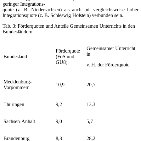
geringer Integrations­-
quote (z. B. Niedersachsen) als auch mit vergleichsweise hoher
Integrationsquote (z. B. Schleswig-Holstein) verbunden sein.
Tab. 3: Förderquoten und Anteile Gemeinsamen Unterrichts in den
Bundesländern
Gemeinsamer Unterricht
Förderquote
in
Bundesland
(FöS und
GU
8
)
v. H. der Förderquote
Mecklenburg-
10,9
20,5
Vorpommern
Thüringen
9,2
13,3
Sachsen-Anhalt
9,0
5,7
Brandenburg
8,3
28,2