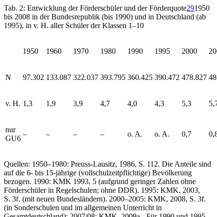
Tab. 2: Entwicklung der Förderschüler und der Förderquote
29
1950
bis 2008 in der Bundes­republik (bis 1990) und in Deutschland (ab
1995), in v. H. aller Schüler der Klassen 1–10
1950
1960
1970
1980
1990
1995
2000
20
N
97.302
133.087
322.037
393.795
360.425
390.472
478.827
48
v. H.
1,3
1,9
3,9
4,7
4,0
4,3
5,3
5,
nur
–
–
–
–
o. A.
o. A.
0,7
0,
GU
6
Quellen: 1950–1980: Preuss-Lausitz, 1986, S. 112. Die Anteile sind
auf die 6- bis 15-jährige (vollschulzeitpflichtige) Bevölkerung
bezogen. 1990: KMK 1993, 5 (aufgrund geringer Zahlen ohne
Förderschüler in Regelschulen; ohne DDR). 1995: KMK, 2003,
S. 3f. (mit neuen Bundesländern). 2000–2005: KMK, 2008, S. 3f.
(in Sonderschulen und im allgemeinen Unterricht in
Gesamtdeutschland); 2007/08: KMK, 2009a.- Für 1990 und 1995